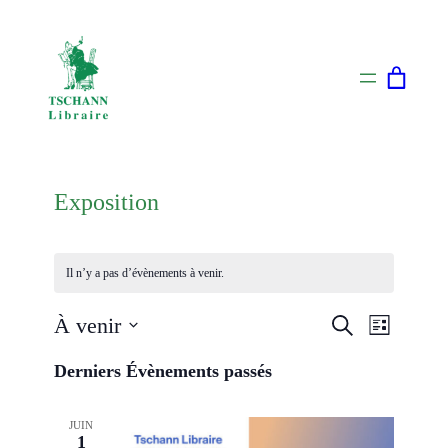
Exposition
Il n’y a pas d’évènements à venir.
Naviga
Recherch
À venir
Recherche
Liste
de
Sélectionnez
et
Derniers Évènements passés
vues
une
navigati
Évènem
date.
JUIN
de
1