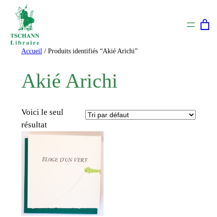
Aller
au
contenu
Accueil
/ Produits identifiés “Akié Arichi”
Akié Arichi
Voici le seul
résultat