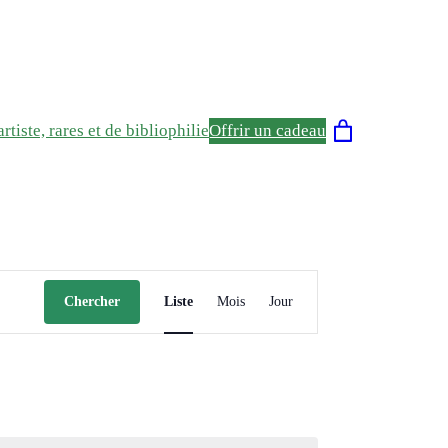
rtiste, rares et de bibliophilie
Offrir un cadeau
Navigation
Chercher
Liste
Mois
Jour
de
vues
Évènement