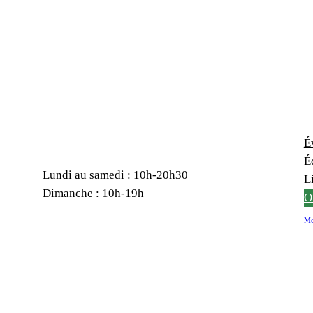
É
É
Lundi au samedi : 10h-20h30
Li
Dimanche : 10h-19h
O
Me