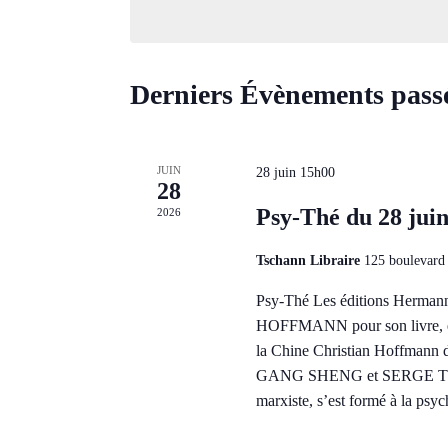
mot-
date.
vues
clé.
Évènements
Derniers Évènements pass
JUIN
28 juin 15h00
28
Psy-Thé du 28 jui
2026
Tschann Libraire
125 boulevard 
Psy-Thé Les éditions Herman
HOFFMANN pour son livre, écr
la Chine Christian Hoffma
GANG SHENG et SERGE THIBI
marxiste, s’est formé à la ps