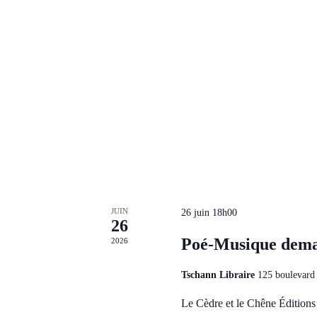
JUIN
26 juin 18h00
26
Poé-Musique dema
2026
Tschann Libraire
125 boulevard 
Le Cèdre et le Chêne Éditions 