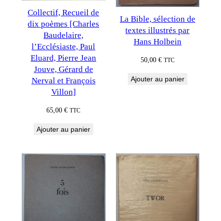
Collectif, Recueil de
La Bible, sélection de
dix poèmes [Charles
textes illustrés par
Baudelaire,
Hans Holbein
l’Ecclésiaste, Paul
Eluard, Pierre Jean
50,00
€
TTC
Jouve, Gérard de
Ajouter au panier
Nerval et François
Villon]
65,00
€
TTC
Ajouter au panier