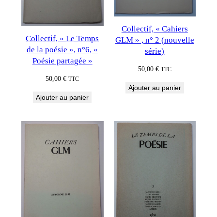
Collectif, « Cahiers
Collectif, « Le Temps
GLM » , n° 2 (nouvelle
de la poésie », n°6, «
série)
Poésie partagée »
50,00
€
TTC
50,00
€
TTC
Ajouter au panier
Ajouter au panier