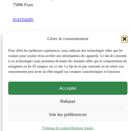
75006
Paris
0143354205
commandetschann@free.fr
Gérer le consentement
Instagram
Pour offrir les meilleures expériences, nous utilisons des technologies telles que les
cookies pour stocker et/ou accéder aux informations des appareils. Le fait de consentir
à ces technologies nous permettra de traiter des données telles que le comportement de
navigation ou les ID uniques sur ce site. Le fait de ne pas consentir ou de retirer son
Lundi au samedi : 10h-20h30
consentement peut avoir un effet négatif sur certaines caractéristiques et fonctions.
Dimanche : 10h-19h
Accepter
Évènements
Éditions et productions
Refuser
Livres d’artiste, rares et de bibliophilie
Offrir un cadeau
Voir les préférences
Mentions légales
Politique de cookies
Mentions légales