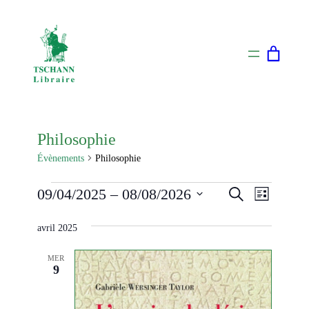
Philosophie
Évènements
Philosophie
Évènements
Naviga
Recherch
09/04/2025
 – 
08/08/2026
Recherche
Liste
de
Sélectionnez
et
vues
avril 2025
une
navigati
Évènem
date.
MER
de
9
vues