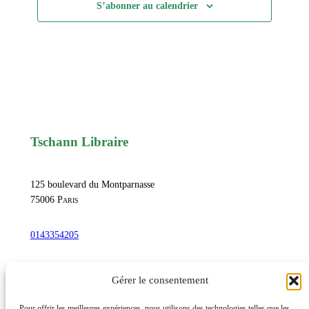
S’abonner au calendrier
Tschann Libraire
125 boulevard du Montparnasse
75006
Paris
0143354205
commandetschann@free.fr
Gérer le consentement
Pour offrir les meilleures expériences, nous utilisons des technologies telles que les