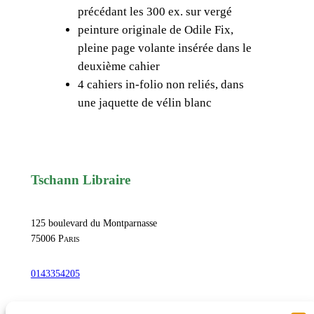
précédant les 300 ex. sur vergé
o
peinture originale de Odile Fix,
i
pleine page volante insérée dans le
n
deuxième cahier
e
4 cahiers in-folio non reliés, dans
E
une jaquette de vélin blanc
m
a
z
,
P
Tschann Libraire
r
i
125 boulevard du Montparnasse
s
75006
Paris
e
s
0143354205
d
e
commandetschann@free.fr