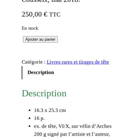
250,00
€
TTC
En stock
q
Ajouter au panier
u
a
Catégorie :
Livres rares et tirages de tête
n
t
Description
i
t
Description
é
d
16.3 x 25.3 cm
e
16 p.
A
ex. de tête, VI/X, sur vélin d’Arches
n
200 g signé par l’artiste et l’auteur,
t