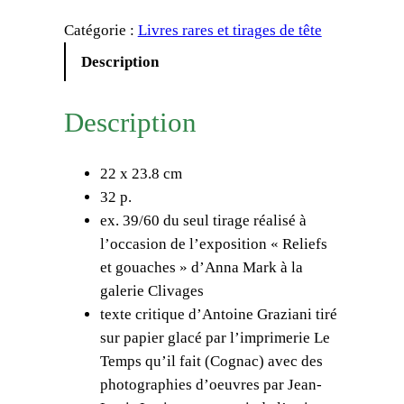
a
Catégorie :
Livres rares et tirages de tête
n
t
Description
i
t
Description
é
d
22 x 23.8 cm
e
32 p.
A
ex. 39/60 du seul tirage réalisé à
n
l’occasion de l’exposition « Reliefs
t
et gouaches » d’Anna Mark à la
o
galerie Clivages
i
texte critique d’Antoine Graziani tiré
n
sur papier glacé par l’imprimerie Le
e
Temps qu’il fait (Cognac) avec des
G
photographies d’oeuvres par Jean-
r