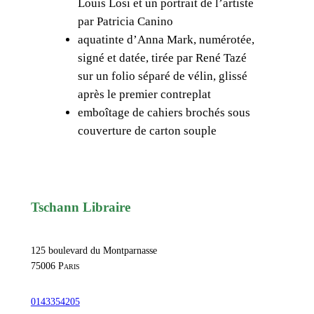
Louis Losi et un portrait de l’artiste
a
par Patricia Canino
z
aquatinte d’Anna Mark, numérotée,
i
signé et datée, tirée par René Tazé
a
sur un folio séparé de vélin, glissé
n
après le premier contreplat
i
emboîtage de cahiers brochés sous
,
couverture de carton souple
A
n
n
a
M
Tschann Libraire
a
r
125 boulevard du Montparnasse
k
75006
Paris
,
a
0143354205