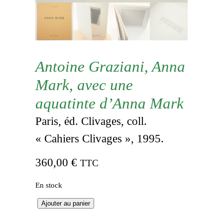
Antoine Graziani, Anna
Mark, avec une
aquatinte d’Anna Mark
Paris, éd. Clivages, coll.
« Cahiers Clivages », 1995.
360,00
€
TTC
En stock
q
Ajouter au panier
u