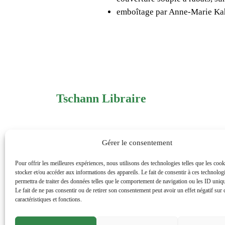
emboîtage par Anne-Marie Kah
Tschann Libraire
125 boulevard du Montparnasse
Gérer le consentement
75006
Paris
Pour offrir les meilleures expériences, nous utilisons des technologies telles que les coo
0143354205
stocker et/ou accéder aux informations des appareils. Le fait de consentir à ces technolog
permettra de traiter des données telles que le comportement de navigation ou les ID unique
Le fait de ne pas consentir ou de retirer son consentement peut avoir un effet négatif sur 
commandetschann@free.fr
caractéristiques et fonctions.