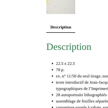
Description
Description
22.5 x 22.5
78 p.
ex. n° 11/50 du seul tirage, nu
texte introductif de Jean-Jac
typographiques de l’Imprimer
28 autoportraits lithographiés
assemblage de feuilles séparé
couverture souple à rabats, s