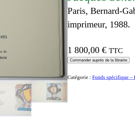
Paris, Bernard-Gab
imprimeur, 1988.
1 800,00
€
TTC
Commander auprès de la librairie
Catégorie :
Fonds spécifique – 