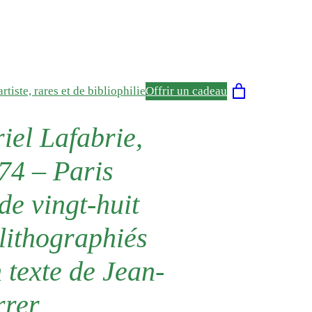
rtiste, rares et de bibliophilie
Offrir un cadeau
el Lafabrie,
74 – Paris
de vingt-huit
 lithographiés
 texte de Jean-
rrer