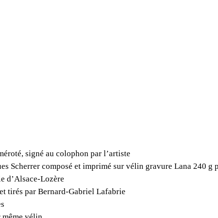
méroté, signé au colophon par l’artiste
ques Scherrer composé et imprimé sur vélin gravure Lana 240 g 
ie d’Alsace-Lozère
 et tirés par Bernard-Gabriel Lafabrie
es
ur même vélin