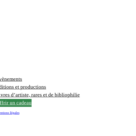
vènements
ditions et productions
vres d’artiste, rares et de bibliophilie
ffrir un cadeau
ntions légales