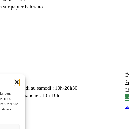
 sur papier Fabriano
É
É
Lundi au samedi : 10h-20h30
Li
kies pour
Dimanche : 10h-19h
O
ies nous
s sur ce site.
Me
certaines