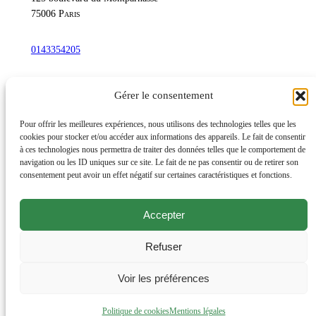
75006
Paris
0143354205
commandetschann@free.fr
Gérer le consentement
Instagram
Pour offrir les meilleures expériences, nous utilisons des technologies telles que les
cookies pour stocker et/ou accéder aux informations des appareils. Le fait de consentir
à ces technologies nous permettra de traiter des données telles que le comportement de
navigation ou les ID uniques sur ce site. Le fait de ne pas consentir ou de retirer son
Lundi au samedi : 10h-20h30
consentement peut avoir un effet négatif sur certaines caractéristiques et fonctions.
Dimanche : 10h-19h
Accepter
Évènements
Éditions et productions
Refuser
Livres d’artiste, rares et de bibliophilie
Offrir un cadeau
Voir les préférences
Mentions légales
Politique de cookies
Mentions légales