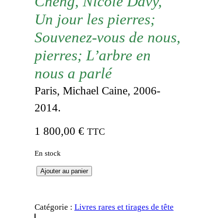
Cheng, Nicole Davy,
Un jour les pierres;
Souvenez-vous de nous,
pierres; L’arbre en
nous a parlé
Paris, Michael Caine, 2006-
2014.
1 800,00
€
TTC
En stock
q
Ajouter au panier
u
a
Catégorie :
Livres rares et tirages de tête
n