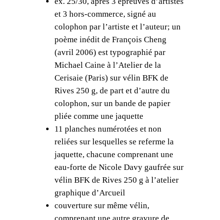
ex. 25/30, après 3 épreuves d’artistes
r
et 3 hors-commerce, signé au
r
colophon par l’artiste et l’auteur; un
e
poème inédit de François Cheng
s
(avril 2006) est typographié par
;
Michael Caine à l’Atelier de la
S
Cerisaie (Paris) sur vélin BFK de
o
Rives 250 g, de part et d’autre du
u
colophon, sur un bande de papier
v
pliée comme une jaquette
e
11 planches numérotées et non
n
reliées sur lesquelles se referme la
e
jaquette, chacune comprenant une
z
eau-forte de Nicole Davy gaufrée sur
-
vélin BFK de Rives 250 g à l’atelier
v
graphique d’Arcueil
o
couverture sur même vélin,
u
comprenant une autre gravure de