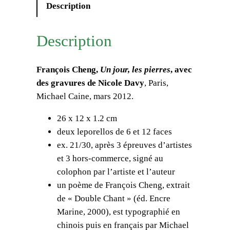
t
Description
i
t
Description
é
d
François Cheng,
Un jour, les pierres
, avec
e
des gravures de Nicole Davy
, Paris,
[
Michael Caine, mars 2012.
C
o
26 x 12 x 1.2 cm
f
deux leporellos de 6 et 12 faces
f
ex. 21/30, après 3 épreuves d’artistes
r
et 3 hors-commerce, signé au
e
colophon par l’artiste et l’auteur
t
un poème de François Cheng, extrait
]
de « Double Chant » (éd. Encre
F
Marine, 2000), est typographié en
r
chinois puis en français par Michael