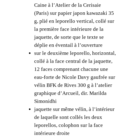
a
Caine à l’Atelier de la Cerisaie
n
(Paris) sur papier japon kawazaki 35
ç
g, plié en leporello vertical, collé sur
o
la première face intérieure de la
i
jaquette, de sorte que le texte se
s
déplie en éventail à l’ouverture
C
sur le deuxième leporello, horizontal,
h
collé à la face central de la jaquette,
e
12 faces comprenant chacune une
n
eau-forte de Nicole Davy gaufrée sur
g
vélin BFK de Rives 300 g à l’atelier
,
graphique d’Arcueil, dir. Marilda
N
Simonidhi
i
jaquette sur même vélin, à l’intérieur
c
de laquelle sont collés les deux
o
leporellos, colophon sur la face
l
intérieure droite
e