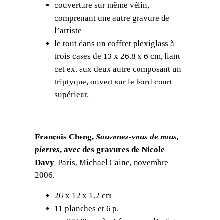
couverture sur même vélin,
D
comprenant une autre gravure de
a
l’artiste
v
le tout dans un coffret plexiglass à
y
trois cases de 13 x 26.8 x 6 cm, liant
,
cet ex. aux deux autre composant un
U
triptyque, ouvert sur le bord court
n
supérieur.
j
o
u
François Cheng,
Souvenez-vous de nous,
r
pierres
, avec des gravures de Nicole
l
Davy
, Paris, Michael Caine, novembre
e
2006.
s
p
26 x 12 x 1.2 cm
i
11 planches et 6 p.
e