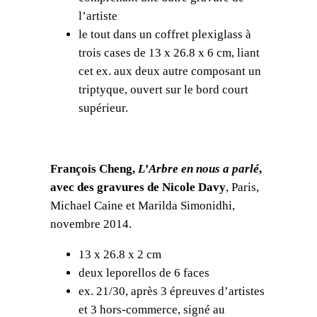
s
l’artiste
d
le tout dans un coffret plexiglass à
e
trois cases de 13 x 26.8 x 6 cm, liant
n
cet ex. aux deux autre composant un
o
triptyque, ouvert sur le bord court
u
supérieur.
s
,
p
François Cheng,
L’Arbre en nous a parlé
,
i
avec des gravures de Nicole Davy
, Paris,
e
Michael Caine et Marilda Simonidhi,
r
novembre 2014.
r
e
13 x 26.8 x 2 cm
s
deux leporellos de 6 faces
;
ex. 21/30, après 3 épreuves d’artistes
L
et 3 hors-commerce, signé au