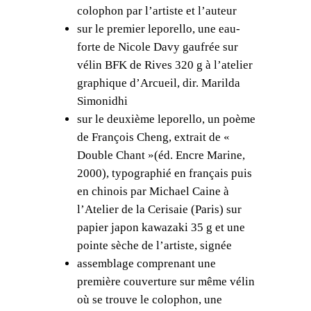
'
colophon par l’artiste et l’auteur
a
sur le premier leporello, une eau-
r
forte de Nicole Davy gaufrée sur
b
vélin BFK de Rives 320 g à l’atelier
r
graphique d’Arcueil, dir. Marilda
e
Simonidhi
e
sur le deuxième leporello, un poème
n
de François Cheng, extrait de «
n
Double Chant »(éd. Encre Marine,
o
2000), typographié en français puis
u
en chinois par Michael Caine à
s
l’Atelier de la Cerisaie (Paris) sur
a
papier japon kawazaki 35 g et une
p
pointe sèche de l’artiste, signée
a
assemblage comprenant une
r
première couverture sur même vélin
l
où se trouve le colophon, une
é