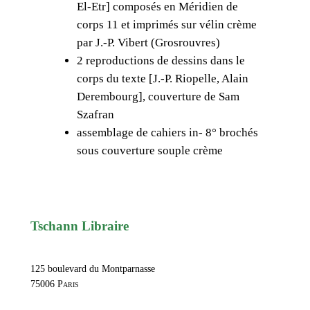
El-Etr] composés en Méridien de
i
corps 11 et imprimés sur vélin crème
f
par J.-P. Vibert (Grosrouvres)
,
2 reproductions de dessins dans le
«
corps du texte [J.-P. Riopelle, Alain
L
Derembourg], couverture de Sam
a
Szafran
D
assemblage de cahiers in- 8° brochés
é
sous couverture souple crème
l
i
r
a
n
Tschann Libraire
t
e
125 boulevard du Montparnasse
,
75006
Paris
R