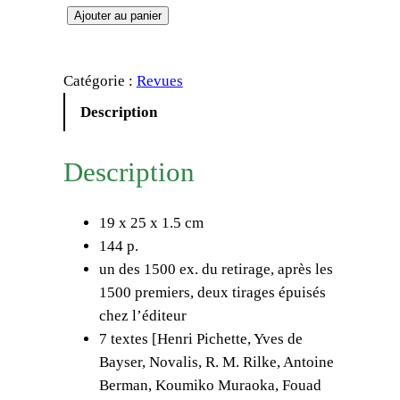
q
Ajouter au panier
u
a
Catégorie :
Revues
n
t
Description
i
t
Description
é
d
19 x 25 x 1.5 cm
e
144 p.
C
un des 1500 ex. du retirage, après les
o
1500 premiers, deux tirages épuisés
l
chez l’éditeur
l
7 textes [Henri Pichette, Yves de
e
Bayser, Novalis, R. M. Rilke, Antoine
c
Berman, Koumiko Muraoka, Fouad
t