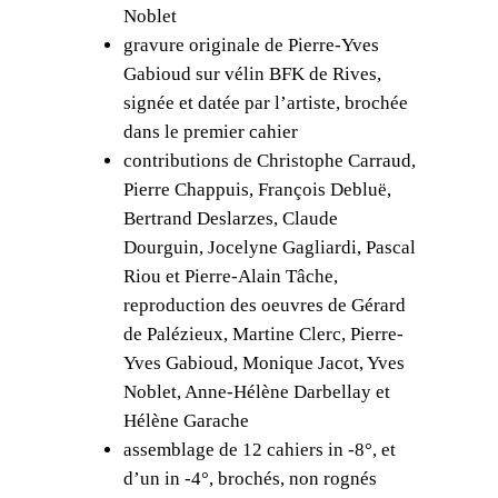
Noblet
i
gravure originale de Pierre-Yves
f
Gabioud sur vélin BFK de Rives,
,
signée et datée par l’artiste, brochée
L
dans le premier cahier
e
contributions de Christophe Carraud,
g
Pierre Chappuis, François Debluë,
o
Bertrand Deslarzes, Claude
û
Dourguin, Jocelyne Gagliardi, Pascal
t
Riou et Pierre-Alain Tâche,
d
reproduction des oeuvres de Gérard
u
de Palézieux, Martine Clerc, Pierre-
m
Yves Gabioud, Monique Jacot, Yves
o
Noblet, Anne-Hélène Darbellay et
n
Hélène Garache
d
assemblage de 12 cahiers in -8°, et
e
d’un in -4°, brochés, non rognés
,