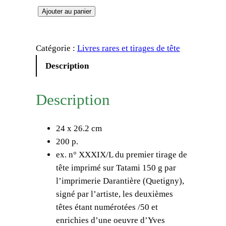
q
Ajouter au panier
u
a
Catégorie :
Livres rares et tirages de tête
n
t
Description
i
t
Description
é
d
24 x 26.2 cm
e
200 p.
C
ex. n° XXXIX/L du premier tirage de
o
tête imprimé sur Tatami 150 g par
l
l’imprimerie Darantière (Quetigny),
l
signé par l’artiste, les deuxièmes
e
têtes étant numérotées /50 et
c
enrichies d’une oeuvre d’Yves
t