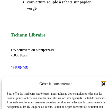
couverture souple à rabats sur papier
a
vergé
v
e
c
u
n
Tschann Libraire
e
g
125 boulevard du Montparnasse
r
75006
Paris
a
v
0143354205
u
r
commandetschann@free.fr
Gérer le consentement
e
d
Instagram
Pour offrir les meilleures expériences, nous utilisons des technologies telles que les
e
cookies pour stocker et/ou accéder aux informations des appareils. Le fait de consentir
à ces technologies nous permettra de traiter des données telles que le comportement de
P
navigation ou les ID uniques sur ce site. Le fait de ne pas consentir ou de retirer son