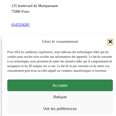
125 boulevard du Montparnasse
75006
Paris
0143354205
commandetschann@free.fr
Gérer le consentement
Instagram
Pour offrir les meilleures expériences, nous utilisons des technologies telles que les
cookies pour stocker et/ou accéder aux informations des appareils. Le fait de consentir
à ces technologies nous permettra de traiter des données telles que le comportement de
navigation ou les ID uniques sur ce site. Le fait de ne pas consentir ou de retirer son
Lundi au samedi : 10h-20h30
consentement peut avoir un effet négatif sur certaines caractéristiques et fonctions.
Dimanche : 10h-19h
Accepter
Évènements
Éditions et productions
Refuser
Livres d’artiste, rares et de bibliophilie
Offrir un cadeau
Voir les préférences