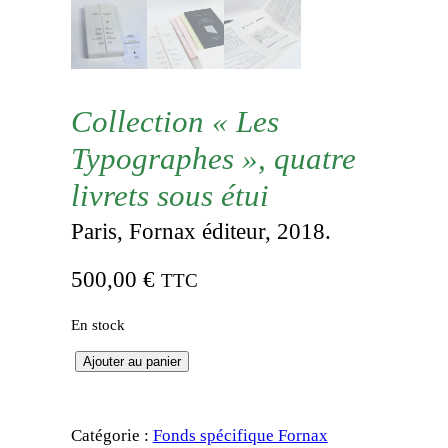
Collection « Les
Typographes », quatre
livrets sous étui
Paris, Fornax éditeur, 2018.
500,00
€
TTC
En stock
q
Ajouter au panier
u
a
Catégorie :
Fonds spécifique Fornax
n