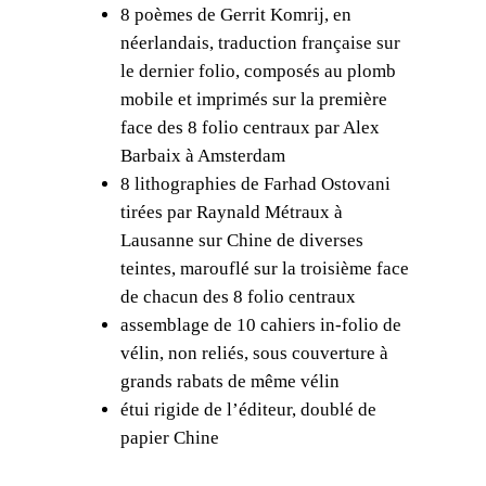
8 poèmes de Gerrit Komrij, en
K
néerlandais, traduction française sur
o
le dernier folio, composés au plomb
m
mobile et imprimés sur la première
r
face des 8 folio centraux par Alex
i
Barbaix à Amsterdam
j
8 lithographies de Farhad Ostovani
,
tirées par Raynald Métraux à
L
Lausanne sur Chine de diverses
e
teintes, marouflé sur la troisième face
l
de chacun des 8 folio centraux
i
assemblage de 10 cahiers in-folio de
ë
vélin, non reliés, sous couverture à
n
grands rabats de même vélin
/
étui rigide de l’éditeur, doublé de
L
papier Chine
y
s