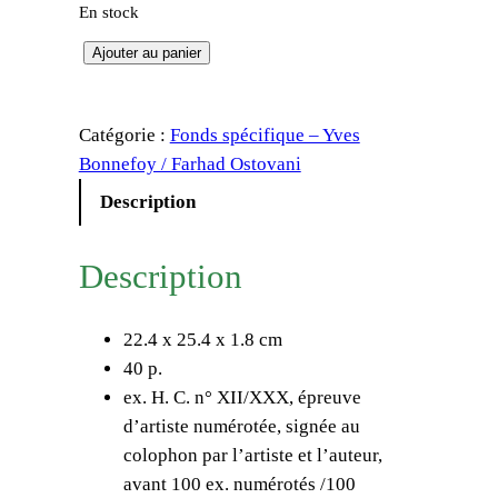
En stock
q
Ajouter au panier
u
a
Catégorie :
Fonds spécifique – Yves
n
Bonnefoy / Farhad Ostovani
t
i
Description
t
é
Description
d
e
22.4 x 25.4 x 1.8 cm
G
40 p.
e
ex. H. C. n° XII/XXX, épreuve
r
d’artiste numérotée, signée au
r
colophon par l’artiste et l’auteur,
i
avant 100 ex. numérotés /100
t