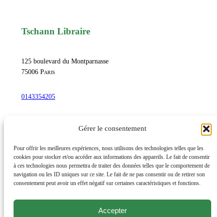
,
a
v
Tschann Libraire
e
c
125 boulevard du Montparnasse
h
75006
Paris
u
i
0143354205
t
l
commandetschann@free.fr
Gérer le consentement
i
t
Instagram
Pour offrir les meilleures expériences, nous utilisons des technologies telles que les
h
cookies pour stocker et/ou accéder aux informations des appareils. Le fait de consentir
à ces technologies nous permettra de traiter des données telles que le comportement de
o
navigation ou les ID uniques sur ce site. Le fait de ne pas consentir ou de retirer son
g
Lundi au samedi : 10h-20h30
consentement peut avoir un effet négatif sur certaines caractéristiques et fonctions.
r
Dimanche : 10h-19h
a
Accepter
Évènements