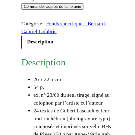
Commander auprès de la librairie
Catégorie :
Fonds spécifique – Bernard-
Gabriel Lafabrie
Description
Description
26 x 22.5 cm
54 p.
ex. n° 23/60 du seul tirage, signé au
colophon par l’artiste et l’auteur
24 textes de Gilbert Lascault et leur
trad. en hébreu [photogravure typo]
composés et imprimés sur vélin BFK
de Rives 250 g par Anne-Marie Kah