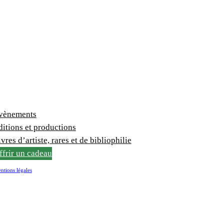
vènements
ditions et productions
vres d’artiste, rares et de bibliophilie
ffrir un cadeau
ntions légales