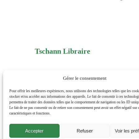
Tschann Libraire
125 boulevard du Montparnasse
Gérer le consentement
75006
Paris
Pour offrir les meilleures expériences, nous utilisons des technologies telles que les coo
0143354205
stocker et/ou accéder aux informations des appareils. Le fait de consentir à ces technolog
permettra de traiter des données telles que le comportement de navigation ou les ID unique
Le fait de ne pas consentir ou de retirer son consentement peut avoir un effet négatif sur 
commandetschann@free.fr
caractéristiques et fonctions.
Instagram
Accepter
Refuser
Voir les pré