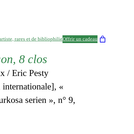
rtiste, rares et de bibliophilie
Offrir un cadeau
on, 8 clos
x / Eric Pesty
 internationale], «
urkosa serien », n° 9,