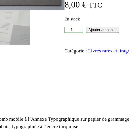
8,00
€
TTC
En stock
q
Ajouter au panier
u
a
Catégorie :
Livres rares et tirag
n
t
i
t
é
d
e
H
e
 plomb mobile à l’Annexe Typographique sur papier de gramma
l
abats, typographiée à l’encre turquoise
e