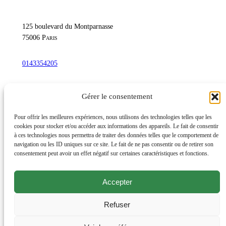
125 boulevard du Montparnasse
75006
Paris
0143354205
commandetschann@free.fr
Gérer le consentement
Instagram
Pour offrir les meilleures expériences, nous utilisons des technologies telles que les
cookies pour stocker et/ou accéder aux informations des appareils. Le fait de consentir
à ces technologies nous permettra de traiter des données telles que le comportement de
navigation ou les ID uniques sur ce site. Le fait de ne pas consentir ou de retirer son
Lundi au samedi : 10h-20h30
consentement peut avoir un effet négatif sur certaines caractéristiques et fonctions.
Dimanche : 10h-19h
Accepter
Évènements
Éditions et productions
Refuser
Livres d’artiste, rares et de bibliophilie