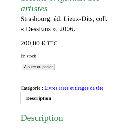
artistes
Strasbourg, éd. Lieux-Dits, coll.
« DessEins », 2006.
200,00
€
TTC
En stock
q
Ajouter au panier
u
a
Catégorie :
Livres rares et tirages de tête
n
t
Description
i
t
Description
é
d