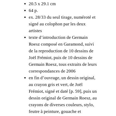
20.5 x 29.1 cm
e
64 p.
J
ex. 28/33 du seul tirage, numéroté et
o
signé au colophon par les deux
ë
artistes
l
texte d’introduction de Germain
F
Roesz composé en Garamond, suivi
r
de la reproduction de 10 dessins de
é
Joël Frémiot, puis de 10 dessins de
m
Germain Roesz, tous extraits de leurs
i
correspondances de 2006
o
en fin d’ouvrage, un dessin original,
t
au crayon gris et vert, de Joël
,
Frémiot, signé et daté [p. 59], puis un
G
dessin original de Germain Roesz, au
e
crayons de diverses couleurs, stylo,
r
feutre à peinture, gouache et
m