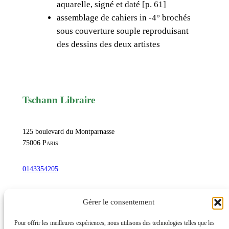
aquarelle, signé et daté [p. 61]
a
assemblage de cahiers in -4° brochés
i
sous couverture souple reproduisant
n
des dessins des deux artistes
R
o
e
s
z
Tschann Libraire
,
L
125 boulevard du Montparnasse
i
75006
Paris
m
p
0143354205
i
d
commandetschann@free.fr
Gérer le consentement
i
t
Instagram
Pour offrir les meilleures expériences, nous utilisons des technologies telles que les