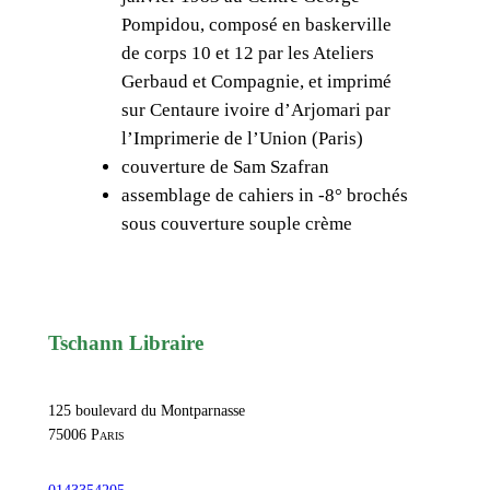
Pompidou, composé en baskerville
i
de corps 10 et 12 par les Ateliers
r
Gerbaud et Compagnie, et imprimé
a
sur Centaure ivoire d’Arjomari par
n
l’Imprimerie de l’Union (Paris)
t
couverture de Sam Szafran
e
assemblage de cahiers in -8° brochés
,
sous couverture souple crème
C
a
t
a
l
Tschann Libraire
o
g
125 boulevard du Montparnasse
u
75006
Paris
e
d
0143354205