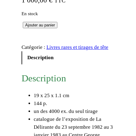
TTC
En stock
q
Ajouter au panier
u
a
Catégorie :
Livres rares et tirages de tête
n
t
Description
i
t
Description
é
d
19 x 25 x 1.1 cm
e
144 p.
L
un des 4000 ex. du seul tirage
a
catalogue de l’exposition de La
D
Délirante du 23 septembre 1982 au 3
é
janvier 1983 au Centre George
l