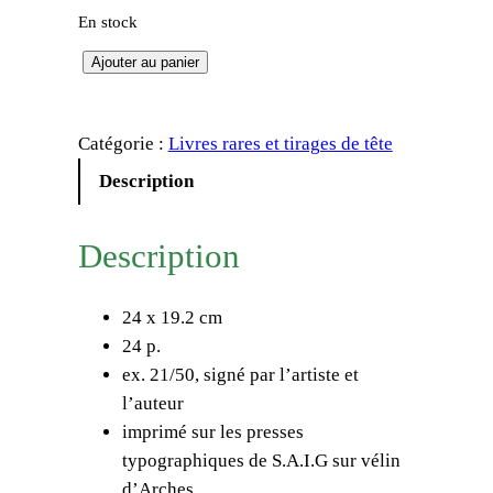
En stock
q
Ajouter au panier
u
a
Catégorie :
Livres rares et tirages de tête
n
t
Description
i
t
Description
é
d
24 x 19.2 cm
e
24 p.
L
ex. 21/50, signé par l’artiste et
u
l’auteur
i
imprimé sur les presses
s
typographiques de S.A.I.G sur vélin
M
d’Arches
i