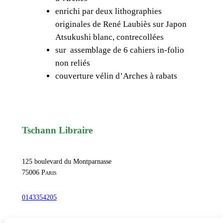
enrichi par deux lithographies
z
originales de René Laubiès sur Japon
ó
Atsukushi blanc, contrecollées
n
sur assemblage de 6 cahiers in-folio
,
non reliés
L
couverture vélin d’Arches à rabats
a
M
a
r
i
Tschann Libraire
p
o
125 boulevard du Montparnasse
s
75006
Paris
a
D
0143354205
i
s
commandetschann@free.fr