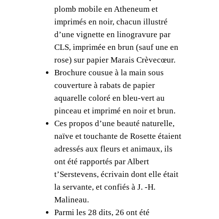
plomb mobile en Atheneum et
R
imprimés en noir, chacun illustré
o
d’une vignette en linogravure par
s
CLS, imprimée en brun (sauf une en
e
rose) sur papier Marais Crèvecœur.
d
Brochure cousue à la main sous
e
couverture à rabats de papier
F
aquarelle coloré en bleu-vert au
r
pinceau et imprimé en noir et brun.
a
Ces propos d’une beauté naturelle,
n
naïve et touchante de Rosette étaient
c
adressés aux fleurs et animaux, ils
e
ont été rapportés par Albert
,
t’Serstevens, écrivain dont elle était
D
la servante, et confiés à J. -H.
i
Malineau.
t
Parmi les 28 dits, 26 ont été
s