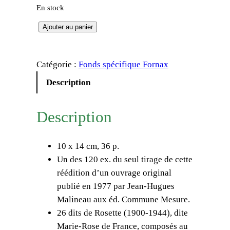
En stock
q
Ajouter au panier
u
a
Catégorie :
Fonds spécifique Fornax
n
t
Description
i
t
Description
é
d
10 x 14 cm, 36 p.
e
Un des 120 ex. du seul tirage de cette
M
réédition d’un ouvrage original
a
publié en 1977 par Jean-Hugues
r
Malineau aux éd. Commune Mesure.
i
26 dits de Rosette (1900-1944), dite
e
Marie-Rose de France, composés au
-