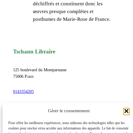
déchiffrés et constituent donc les
,
œuvres presque complètes et
v
posthumes de Marie-Rose de France.
i
n
g
t
-
Tschann Libraire
s
i
125 boulevard du Montparnasse
x
75006
Paris
v
i
0143354205
g
n
commandetschann@free.fr
Gérer le consentement
e
t
Instagram
Pour offrir les meilleures expériences, nous utilisons des technologies telles que les
t
cookies pour stocker et/ou accéder aux informations des appareils. Le fait de consentir