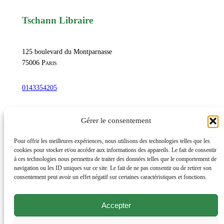
t
0
Tschann Libraire
a
0
l
e
125 boulevard du Montparnasse
s
75006
Paris
€
,
a
0143354205
v
commandetschann@free.fr
e
Gérer le consentement
c
d
Instagram
Pour offrir les meilleures expériences, nous utilisons des technologies telles que les
cookies pour stocker et/ou accéder aux informations des appareils. Le fait de consentir
i
à ces technologies nous permettra de traiter des données telles que le comportement de
x
navigation ou les ID uniques sur ce site. Le fait de ne pas consentir ou de retirer son
Lundi au samedi : 10h-20h30
consentement peut avoir un effet négatif sur certaines caractéristiques et fonctions.
d
Dimanche : 10h-19h
e
s
Accepter
Évènements
s
Éditions et productions