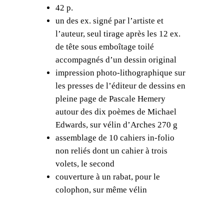
42 p.
5
c
un des ex. signé par l’artiste et
h
0
l’auteur, seul tirage après les 12 ex.
a
0
de tête sous emboîtage toilé
e
accompagnés d’un dessin original
,
l
impression photo-lithographique sur
E
0
les presses de l’éditeur de dessins en
d
0
pleine page de Pascale Hemery
w
autour des dix poèmes de Michael
a
Edwards, sur vélin d’Arches 270 g
r
€
assemblage de 10 cahiers in-folio
d
à
non reliés dont un cahier à trois
s
volets, le second
7
,
couverture à un rabat, pour le
C
0
colophon, sur même vélin
a
0
p
,
i