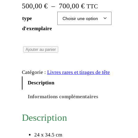
P
500,00
€
–
700,00
€
TTC
l
type
a
d'exemplaire
g
e
q
Ajouter au panier
u
d
a
e
Catégorie :
Livres rares et tirages de tête
n
p
t
Description
i
r
Informations complémentaires
t
i
é
x
d
Description
e
M
:
24 x 34.5 cm
i