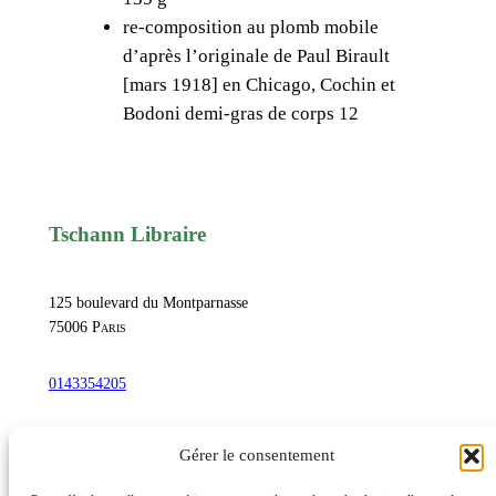
r
re-composition au plomb mobile
e
d’après l’originale de Paul Birault
R
[mars 1918] en Chicago, Cochin et
e
Bodoni demi-gras de corps 12
v
e
r
d
y
Tschann Libraire
,
G
125 boulevard du Montparnasse
e
75006
Paris
o
r
0143354205
g
e
commandetschann@free.fr
Gérer le consentement
s
B