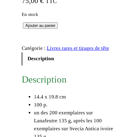
75,00
€
TTC
En stock
q
Ajouter au panier
u
a
Catégorie :
Livres rares et tirages de tête
n
t
Description
i
t
Description
é
d
14.4 x 19.8 cm
e
100 p.
P
un des 200 exemplaires sur
i
Lanafeutre 135 g, après les 100
e
exemplaires sur Svecia Antica ivoire
r
135 g