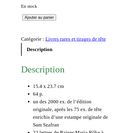
En stock
q
Ajouter au panier
u
a
Catégorie :
Livres rares et tirages de tête
n
t
Description
i
t
Description
é
d
15.4 x 23.7 cm
e
64 p.
R
un des 2000 ex. de l’édition
a
originale, après les 75 ex. de tête
i
enrichis d’une estampe originale de
n
Sam Szafran
e
22 lettres de Rainer Maria Rilke à