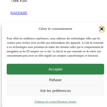
75006
Paris
s
a
0143354205
u
t
commandetschann@free.fr
Gérer le consentement
o
u
Instagram
Pour offrir les meilleures expériences, nous utilisons des technologies telles que les
r
cookies pour stocker et/ou accéder aux informations des appareils. Le fait de consentir
à ces technologies nous permettra de traiter des données telles que le comportement de
d
navigation ou les ID uniques sur ce site. Le fait de ne pas consentir ou de retirer son
’
Lundi au samedi : 10h-20h30
consentement peut avoir un effet négatif sur certaines caractéristiques et fonctions.
u
Dimanche : 10h-19h
n
Accepter
Évènements
j
Éditions et productions
a
Refuser
Livres d’artiste, rares et de bibliophilie
r
Offrir un cadeau
Voir les préférences
d
i
Mentions légales
Politique de cookies
Mentions légales
n