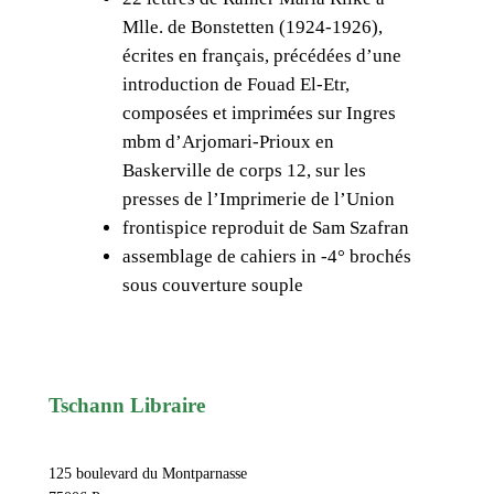
r
Mlle. de Bonstetten (1924-1926),
M
écrites en français, précédées d’une
a
introduction de Fouad El-Etr,
r
composées et imprimées sur Ingres
i
mbm d’Arjomari-Prioux en
a
Baskerville de corps 12, sur les
R
presses de l’Imprimerie de l’Union
i
frontispice reproduit de Sam Szafran
l
assemblage de cahiers in -4° brochés
k
sous couverture souple
e
,
L
e
t
Tschann Libraire
t
r
125 boulevard du Montparnasse
e