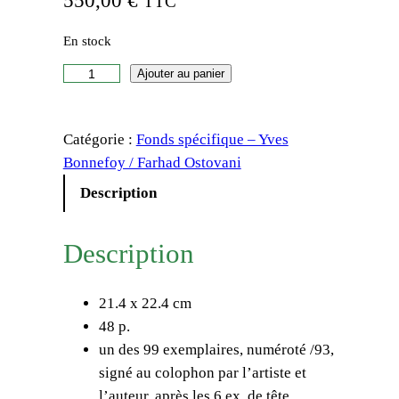
550,00
€
TTC
En stock
q
Ajouter au panier
u
a
Catégorie :
Fonds spécifique – Yves
n
Bonnefoy / Farhad Ostovani
t
i
Description
t
é
Description
d
e
21.4 x 22.4 cm
Y
48 p.
v
un des 99 exemplaires, numéroté /93,
e
signé au colophon par l’artiste et
s
l’auteur, après les 6 ex. de tête
B