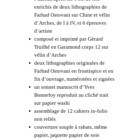
enrichis de deux lithographies de
o
Farhad Ostovani sur Chine et vélin
n
d’Arches, de I à IV, et 6 épreuves
n
d’artiste
e
composé et imprimé par Gérard
f
Truilhé en Garamond corps 12 sur
o
vélin d’Arches
y
deux lithographies originales de
,
Farhad Ostovani en frontispice et en
L
fin d’ouvrage, numérotées et signées
e
un sonnet manuscrit d’Yves
T
Bonnefoy reproduit au cliché trait
o
sur papier washi
m
assemblage de 12 cahiers in-folio
b
non reliés
e
couverture souple à rabats, même
a
papier, jaquette papier de soie
u