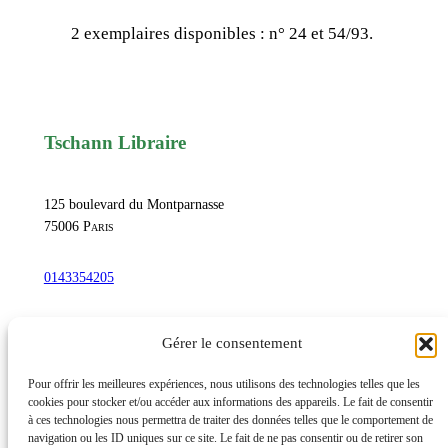
d
2 exemplaires disponibles :
n° 24 et 54/93.
e
L
e
o
Tschann Libraire
p
a
r
125 boulevard du Montparnasse
d
75006
Paris
i
0143354205
,
e
commandetschann@free.fr
t
Gérer le consentement
u
n
Instagram
Pour offrir les meilleures expériences, nous utilisons des technologies telles que les
cookies pour stocker et/ou accéder aux informations des appareils. Le fait de consentir
e
à ces technologies nous permettra de traiter des données telles que le comportement de
v
navigation ou les ID uniques sur ce site. Le fait de ne pas consentir ou de retirer son