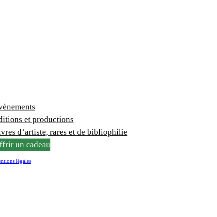
vènements
ditions et productions
vres d’artiste, rares et de bibliophilie
ffrir un cadeau
ntions légales