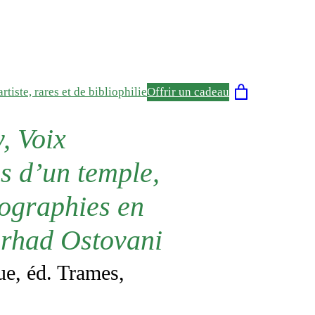
rtiste, rares et de bibliophilie
Offrir un cadeau
, Voix
s d’un temple,
hographies en
arhad Ostovani
ue, éd. Trames,