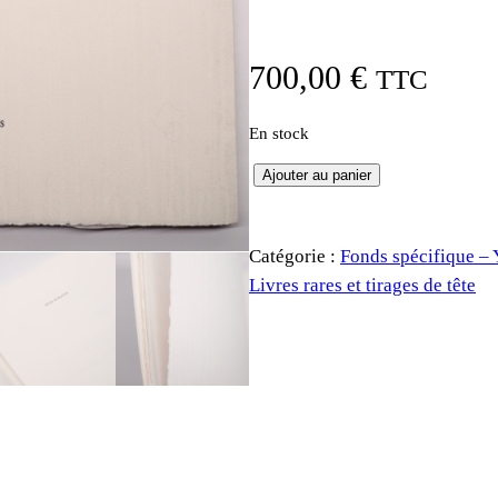
700,00
€
TTC
En stock
q
Ajouter au panier
u
a
Catégorie :
Fonds spécifique –
n
Livres rares et tirages de tête
t
i
t
é
d
e
Y
v