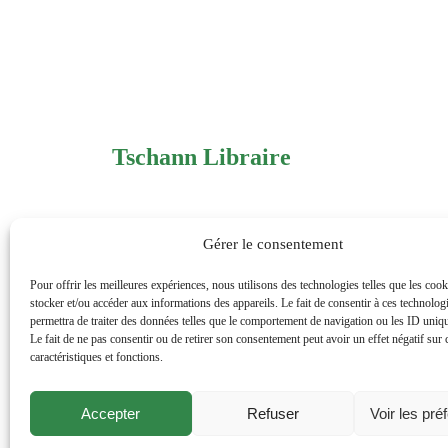
Tschann Libraire
125 boulevard du Montparnasse
Gérer le consentement
75006
Paris
Pour offrir les meilleures expériences, nous utilisons des technologies telles que les coo
0143354205
stocker et/ou accéder aux informations des appareils. Le fait de consentir à ces technolog
permettra de traiter des données telles que le comportement de navigation ou les ID unique
Le fait de ne pas consentir ou de retirer son consentement peut avoir un effet négatif sur 
commandetschann@free.fr
caractéristiques et fonctions.
Instagram
Accepter
Refuser
Voir les pré