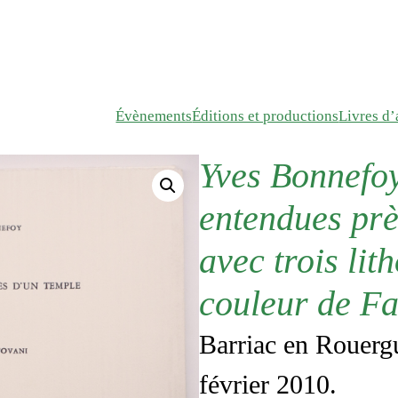
Évènements
Éditions et productions
Livres d’a
Yves Bonnefoy
entendues prè
avec trois lit
couleur de F
Barriac en Rouerg
février 2010.