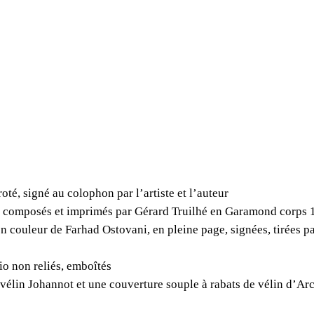
e
s
B
o
n
n
e
f
o
y
oté, signé au colophon par l’artiste et l’auteur
,
 composés et imprimés par Gérard Truilhé en Garamond corps 1
V
 en couleur de Farhad Ostovani, en pleine page, signées, tirée
o
i
io non reliés, emboîtés
x
vélin Johannot et une couverture souple à rabats de vélin d’Ar
e
n