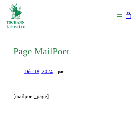
Aller
au
contenu
Page MailPoet
Déc 18, 2024
—
par
[mailpoet_page]