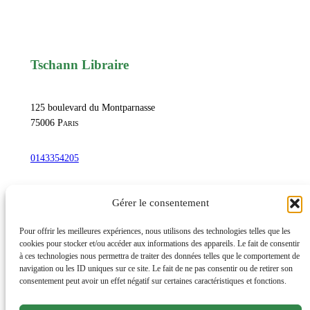
Tschann Libraire
125 boulevard du Montparnasse
75006
Paris
0143354205
commandetschann@free.fr
Gérer le consentement
Instagram
Pour offrir les meilleures expériences, nous utilisons des technologies telles que les
cookies pour stocker et/ou accéder aux informations des appareils. Le fait de consentir
à ces technologies nous permettra de traiter des données telles que le comportement de
navigation ou les ID uniques sur ce site. Le fait de ne pas consentir ou de retirer son
Lundi au samedi : 10h-20h30
consentement peut avoir un effet négatif sur certaines caractéristiques et fonctions.
Dimanche : 10h-19h