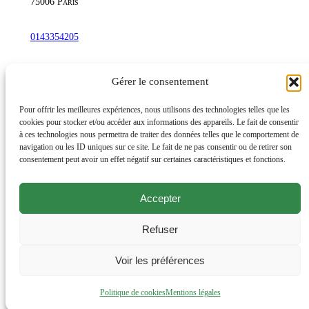
75006
Paris
0143354205
commandetschann@free.fr
Gérer le consentement
Instagram
Pour offrir les meilleures expériences, nous utilisons des technologies telles que les
cookies pour stocker et/ou accéder aux informations des appareils. Le fait de consentir
à ces technologies nous permettra de traiter des données telles que le comportement de
navigation ou les ID uniques sur ce site. Le fait de ne pas consentir ou de retirer son
Lundi au samedi : 10h-20h30
consentement peut avoir un effet négatif sur certaines caractéristiques et fonctions.
Dimanche : 10h-19h
Accepter
Évènements
Éditions et productions
Refuser
Livres d’artiste, rares et de bibliophilie
Offrir un cadeau
Voir les préférences
Mentions légales
Politique de cookies
Mentions légales