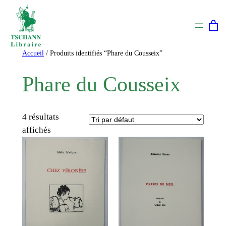
Aller
au
contenu
Accueil
/ Produits identifiés “Phare du Cousseix”
Phare du Cousseix
4 résultats
affichés