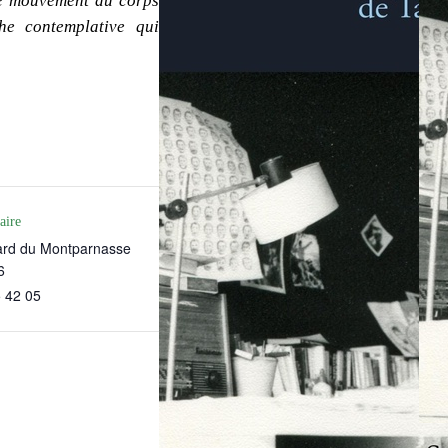
. Le mouvement du corps
he contemplative qui
aire
ard du Montparnasse
6
 42 05