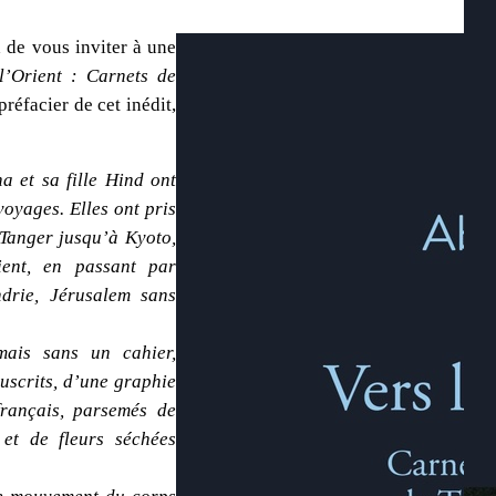
x de vous inviter à une
l’Orient : Carnets de
 préfacier de cet inédit,
 et sa fille Hind ont
voyages. Elles ont pris
 Tanger jusqu’à Kyoto,
ient, en passant par
andrie, Jérusalem sans
mais sans un cahier,
uscrits, d’une graphie
français, parsemés de
 et de fleurs séchées