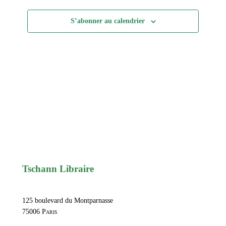
de
S’abonner au calendrier
vues
Évèneme
Tschann Libraire
125 boulevard du Montparnasse
75006
Paris