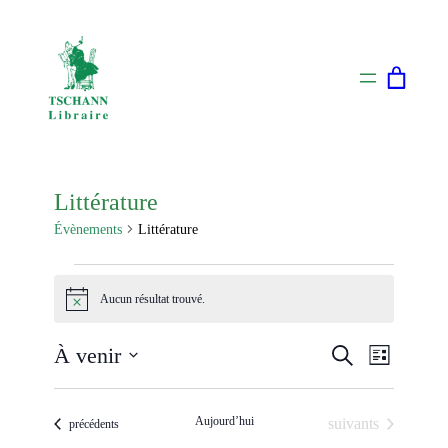
Littérature
Évènements
Littérature
Évènements
Aucun résultat trouvé.
Notice
Naviga
Recherch
À venir
Recherche
Liste
de
Sélectionnez
et
vues
une
Aujourd’hui
Évènements
navigati
suivants
Évènements
précédents
Évènem
date.