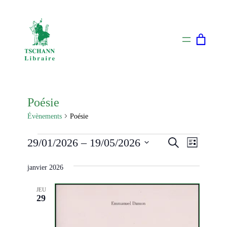
Poésie
Évènements
Poésie
Évènements
Naviga
Recherch
29/01/2026
 – 
19/05/2026
Recherche
Liste
de
Sélectionnez
et
vues
janvier 2026
une
navigati
Évènem
date.
JEU
de
29
vues