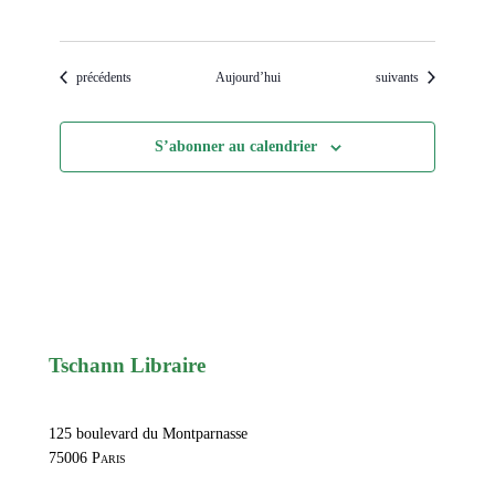
Évènements
Évènements
précédents
Aujourd’hui
suivants
S’abonner au calendrier
Tschann Libraire
125 boulevard du Montparnasse
75006
Paris