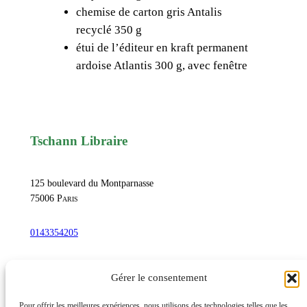
chemise de carton gris Antalis
A
recyclé 350 g
n
étui de l’éditeur en kraft permanent
d
ardoise Atlantis 300 g, avec fenêtre
r
é
J
a
m
Tschann Libraire
m
e
125 boulevard du Montparnasse
,
75006
Paris
S
o
0143354205
t
t
commandetschann@free.fr
Gérer le consentement
o
V
Pour offrir les meilleures expériences, nous utilisons des technologies telles que les