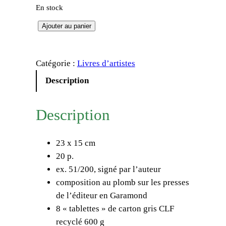
En stock
q
Ajouter au panier
u
a
Catégorie :
Livres d’artistes
n
t
Description
i
t
Description
é
d
23 x 15 cm
e
20 p.
F
ex. 51/200, signé par l’auteur
r
composition au plomb sur les presses
a
de l’éditeur en Garamond
n
8 « tablettes » de carton gris CLF
c
recyclé 600 g
k