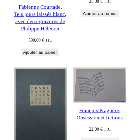
25,00
€
TTC
Fabienne Courtade,
Ajouter au panier
Tels jours laissés blanc,
avec deux gravures de
Philippe Hélénon
500,00
€
TTC
Ajouter au panier
François Pragnère,
Obsession et fictions
22,00
€
TTC