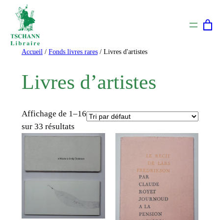
Aller
au
contenu
Accueil
/
Fonds livres rares
/ Livres d'artistes
Livres d’artistes
Affichage de 1–16
sur 33 résultats