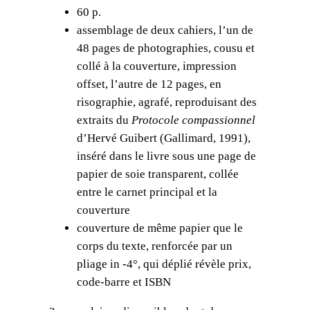
60 p.
F
assemblage de deux cahiers, l’un de
r
48 pages de photographies, cousu et
a
collé à la couverture, impression
n
offset, l’autre de 12 pages, en
ç
risographie, agrafé, reproduisant des
o
extraits du
Protocole compassionnel
i
d’Hervé Guibert (Gallimard, 1991),
s
inséré dans le livre sous une page de
P
papier de soie transparent, collée
r
entre le carnet principal et la
a
couverture
g
couverture de même papier que le
n
corps du texte, renforcée par un
è
pliage in -4°, qui déplié révèle prix,
r
code-barre et ISBN
e
,