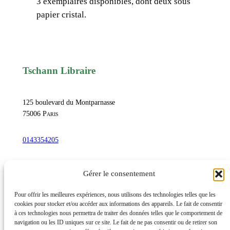
3 exemplaires disponibles, dont deux sous
O
papier cristal.
b
s
e
s
Tschann Libraire
s
i
o
125 boulevard du Montparnasse
n
75006
Paris
e
0143354205
t
f
commandetschann@free.fr
i
Gérer le consentement
c
t
Instagram
Pour offrir les meilleures expériences, nous utilisons des technologies telles que les
cookies pour stocker et/ou accéder aux informations des appareils. Le fait de consentir
i
à ces technologies nous permettra de traiter des données telles que le comportement de
o
navigation ou les ID uniques sur ce site. Le fait de ne pas consentir ou de retirer son