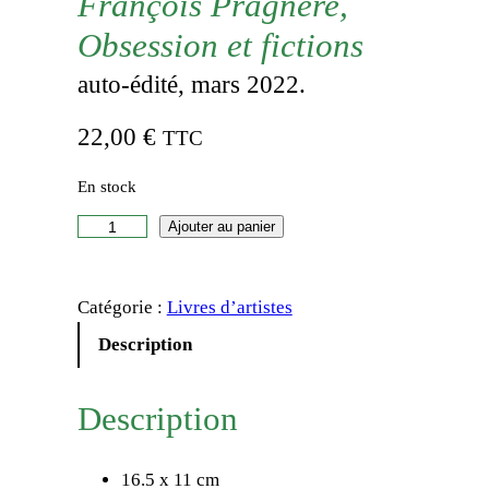
François Pragnère,
Obsession et fictions
auto-édité, mars 2022.
22,00
€
TTC
En stock
q
Ajouter au panier
u
a
Catégorie :
Livres d’artistes
n
t
Description
i
t
Description
é
d
16.5 x 11 cm
e