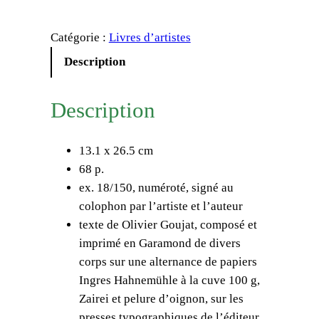
u
a
Catégorie :
Livres d’artistes
n
t
Description
i
t
Description
é
d
13.1 x 26.5 cm
e
68 p.
O
ex. 18/150, numéroté, signé au
l
colophon par l’artiste et l’auteur
i
texte de Olivier Goujat, composé et
v
imprimé en Garamond de divers
i
corps sur une alternance de papiers
e
Ingres Hahnemühle à la cuve 100 g,
r
Zairei et pelure d’oignon, sur les
G
presses typographiques de l’éditeur