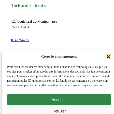
a
Tschann Libraire
v
e
125 boulevard du Montparnasse
c
75006
Paris
d
e
0143354205
u
x
commandetschann@free.fr
Gérer le consentement
t
y
Instagram
Pour offrir les meilleures expériences, nous utilisons des technologies telles que les
p
cookies pour stocker et/ou accéder aux informations des appareils. Le fait de consentir
à ces technologies nous permettra de traiter des données telles que le comportement de
o
navigation ou les ID uniques sur ce site. Le fait de ne pas consentir ou de retirer son
g
Lundi au samedi : 10h-20h30
consentement peut avoir un effet négatif sur certaines caractéristiques et fonctions.
r
Dimanche : 10h-19h
a
Accepter
Évènements
v
Éditions et productions
u
Refuser