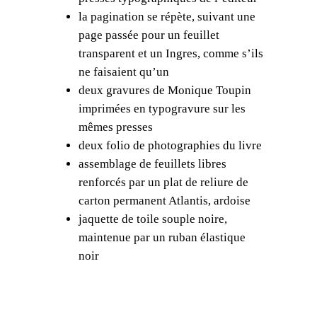
o
la pagination se répète, suivant une
u
page passée pour un feuillet
j
transparent et un Ingres, comme s’ils
a
ne faisaient qu’un
t
deux gravures de Monique Toupin
,
imprimées en typogravure sur les
L
mêmes presses
e
deux folio de photographies du livre
N
assemblage de feuillets libres
o
renforcés par un plat de reliure de
m
carton permanent Atlantis, ardoise
d
jaquette de toile souple noire,
u
maintenue par un ruban élastique
v
noir
i
d
e
,