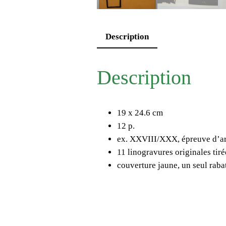
Description
Description
19 x 24.6 cm
12 p.
ex. XXVIII/XXX, épreuve d’ar
11 linogravures originales tiré
couverture jaune, un seul raba