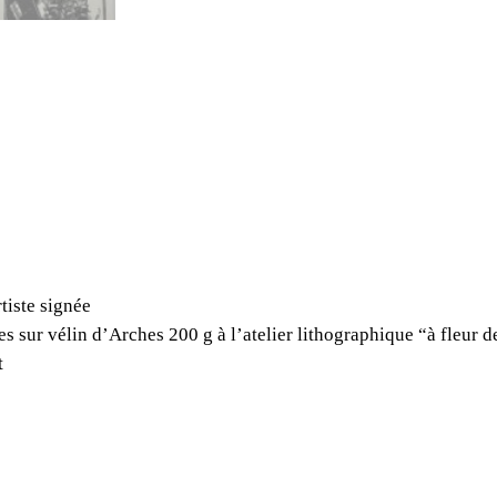
l
e
H
e
m
e
r
y
,
D
e
tiste signée
s
es sur vélin d’Arches 200 g à l’atelier lithographique “à fleur de
t
t
a
i
l
l
e