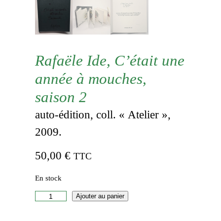
Rafaële Ide, C’était une
année à mouches,
saison 2
auto-édition, coll. « Atelier »,
2009.
50,00
€
TTC
En stock
q
Ajouter au panier
u