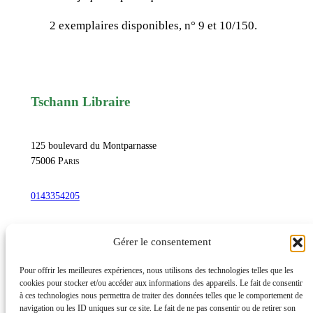
,
2 exemplaires disponibles, n° 9 et 10/150.
C
’
é
t
Tschann Libraire
a
i
t
125 boulevard du Montparnasse
u
75006
Paris
n
0143354205
e
a
commandetschann@free.fr
n
Gérer le consentement
n
é
Instagram
Pour offrir les meilleures expériences, nous utilisons des technologies telles que les
cookies pour stocker et/ou accéder aux informations des appareils. Le fait de consentir
e
à ces technologies nous permettra de traiter des données telles que le comportement de
à
navigation ou les ID uniques sur ce site. Le fait de ne pas consentir ou de retirer son