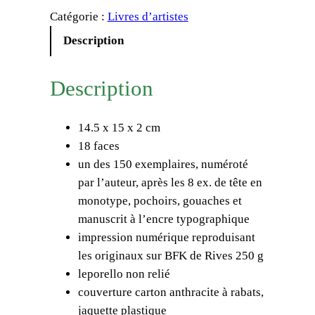
a
Catégorie :
Livres d’artistes
n
t
Description
i
t
Description
é
d
14.5 x 15 x 2 cm
e
18 faces
R
un des 150 exemplaires, numéroté
a
par l’auteur, après les 8 ex. de tête en
f
monotype, pochoirs, gouaches et
a
manuscrit à l’encre typographique
ë
impression numérique reproduisant
l
les originaux sur BFK de Rives 250 g
e
leporello non relié
I
couverture carton anthracite à rabats,
d
jaquette plastique
e