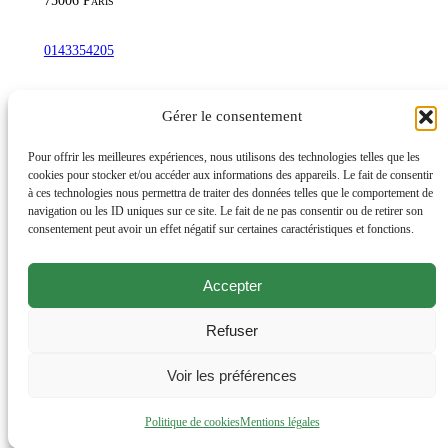
0143354205
commandetschann@free.fr
Gérer le consentement
Instagram
Pour offrir les meilleures expériences, nous utilisons des technologies telles que les
cookies pour stocker et/ou accéder aux informations des appareils. Le fait de consentir
à ces technologies nous permettra de traiter des données telles que le comportement de
navigation ou les ID uniques sur ce site. Le fait de ne pas consentir ou de retirer son
Lundi au samedi : 10h-20h30
consentement peut avoir un effet négatif sur certaines caractéristiques et fonctions.
Dimanche : 10h-19h
Accepter
Évènements
Éditions et productions
Refuser
Livres d’artiste, rares et de bibliophilie
Offrir un cadeau
Voir les préférences
Mentions légales
Politique de cookies
Mentions légales