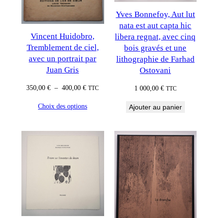
Yves Bonnefoy, Aut lut
nata est aut capta hic
Vincent Huidobro,
libera regnat, avec cinq
Tremblement de ciel,
bois gravés et une
avec un portrait par
lithographie de Farhad
Juan Gris
Ostovani
Plage
350,00
€
–
400,00
€
1 000,00
€
TTC
TTC
de
Choix des options
Ajouter au panier
prix :
350,00 €
à
400,00 €