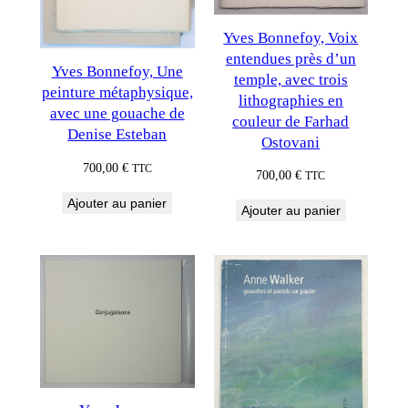
Yves Bonnefoy, Voix
entendues près d’un
Yves Bonnefoy, Une
temple, avec trois
peinture métaphysique,
lithographies en
avec une gouache de
couleur de Farhad
Denise Esteban
Ostovani
700,00
€
TTC
700,00
€
TTC
Ajouter au panier
Ajouter au panier