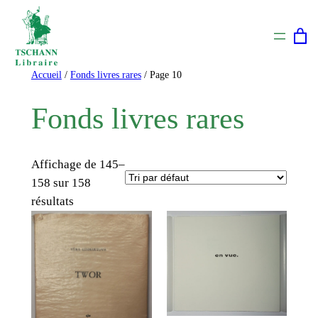
Aller
au
contenu
Accueil
/
Fonds livres rares
/ Page 10
Fonds livres rares
Affichage de 145–
158 sur 158
résultats