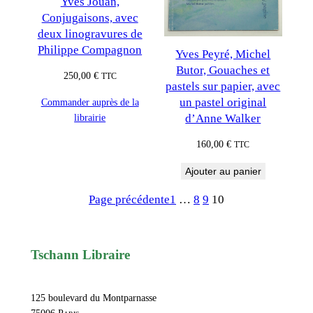
Yves Jouan,
Conjugaisons, avec
deux linogravures de
Philippe Compagnon
Yves Peyré, Michel
Butor, Gouaches et
250,00
€
TTC
pastels sur papier, avec
un pastel original
Commander auprès de la
d’Anne Walker
librairie
160,00
€
TTC
Ajouter au panier
Page précédente
1
…
8
9
10
Tschann Libraire
125 boulevard du Montparnasse
75006
Paris